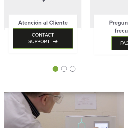
Atención al Cliente
Pregun
frec
CONTACT
SUPPORT
FA