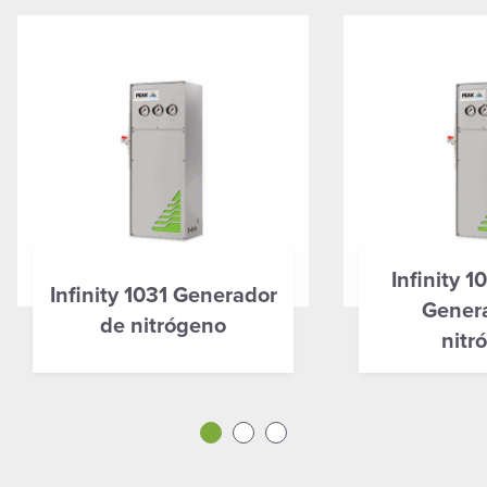
Infinity 1
Infinity 1031 Generador
Gener
de nitrógeno
nitr