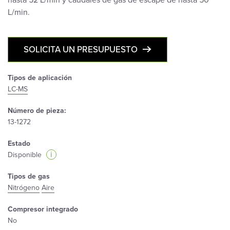
hasta 52 L/min y caudales de gas de escape de hasta 50
L/min.
SOLICITA UN PRESUPUESTO
Tipos de aplicación
LC-MS
Número de pieza:
13-1272
Estado
i
Disponible
Tipos de gas
Nitrógeno
Aire
Compresor integrado
No